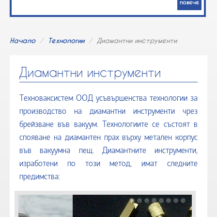
повече
метални покрития
Софтуер за управление и контрол на
Начало
/
Технологии
/
Диамантни инструменти
вакуумните инсталации
Диамантни инструменти
ТЕХНОЛОГИИ
Техноваксистем ООД усъвършенства технологии за
Термична и химико-термична обработка
производство на диамантни инструменти чрез
брейзване във вакуум. Технологиите се състоят в
Нанасяне на покрития
спояване на диамантен прах върху метален корпус
Диамантни инструменти
във вакуумна пещ. Диамантните инструменти,
изработени по този метод, имат следните
Водородни енергийни системи
предимства:
PIM / MIM процеси