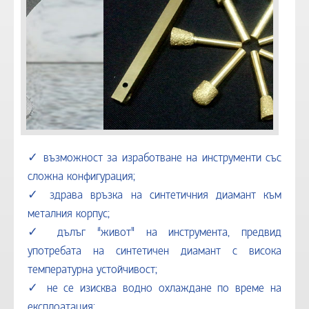
ОБОРУДВАНЕ
УСЛУГИ
КОНТАКТИ
✓ възможност за изработване на инструменти със
сложна конфигурация;
✓ здрава връзка на синтетичния диамант към
металния корпус;
✓ дълъг “живот” на инструмента, предвид
употребата на синтетичен диамант с висока
температурна устойчивост;
✓ не се изисква водно охлаждане по време на
експлоатация;